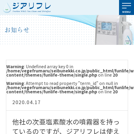
MENU
お知らせ
Warning
: Undefined array key 0 in
/home/vegefrumaru/seibunekki.co.jp/public_html/funlife/
content/themes/funlife-theme/single.php
on line
20
Warning
: Attempt to read property "term_id" on null in
/home/vegefrumaru/seibunekki.co.jp/public_html/funlife/
content/themes/funlife-theme/single.php
on line
20
2020.04.17
他社の次亜塩素酸水の噴霧器を持っ
ているのですが、ジアリフレは使え